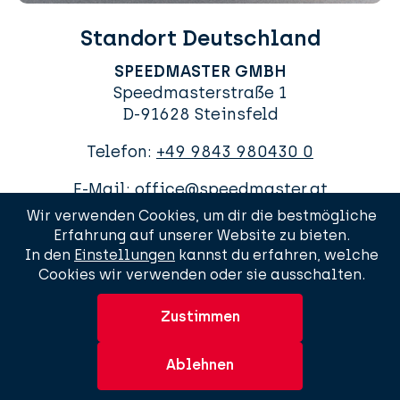
Standort Deutschland
SPEEDMASTER GMBH
Speedmasterstraße 1
D-91628 Steinsfeld
Telefon:
+49 9843 980430 0
E-Mail:
office@speedmaster.at
Wir verwenden Cookies, um dir die bestmögliche
Erfahrung auf unserer Website zu bieten.
In den
Einstellungen
kannst du erfahren, welche
Cookies wir verwenden oder sie ausschalten.
AGBs
Impressum
Datenschutzerklärung
Sitemap
Zustimmen
© 2026 Urheberrecht
Speedmaster GmbH
. Alle Rechte
vorbehalten.
Ablehnen