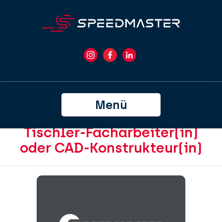
Menü
Tischler-Facharbeiter(in)
oder CAD-Konstrukteur(in)