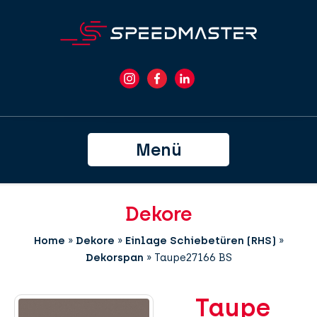
Menü
Dekore
Home
»
Dekore
»
Einlage Schiebetüren (RHS)
»
Dekorspan
»
Taupe27166 BS
Taupe