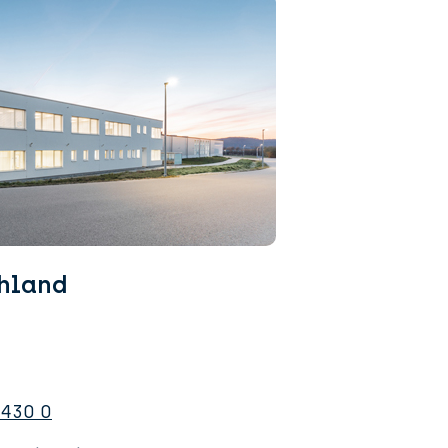
hland
0430 0