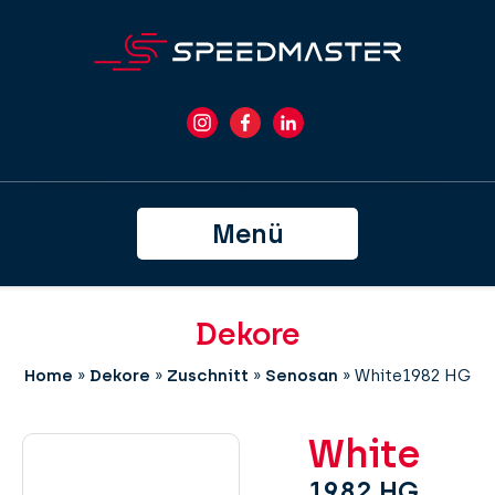
Menü
Dekore
Home
»
Dekore
»
Zuschnitt
»
Senosan
»
White1982 HG
White
1982 HG