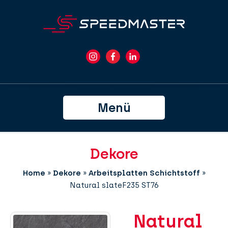
Menü
Dekore
Home
»
Dekore
»
Arbeitsplatten Schichtstoff
»
Natural slateF235 ST76
Natural