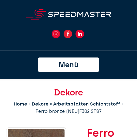
Menü
Dekore
Home
»
Dekore
»
Arbeitsplatten Schichtstoff
»
Ferro bronze (NEU)F302 ST87
Ferro