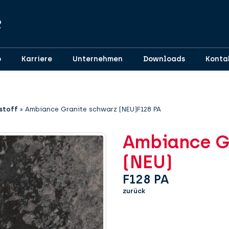
p
Karriere
Unternehmen
Downloads
Konta
stoff
»
Ambiance Granite schwarz (NEU)F128 PA
Ambiance G
(NEU)
F128 PA
zurück