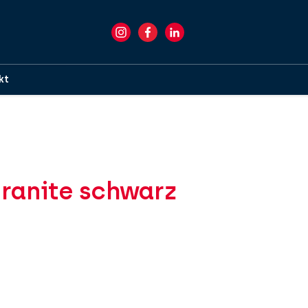
kt
ranite schwarz