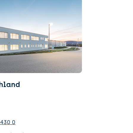
hland
0430 0