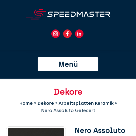
Menü
Dekore
Home
»
Dekore
»
Arbeitsplatten Keramik
»
Nero Assoluto Geledert
Nero Assoluto