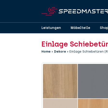
Leistungen
Möbelteile
Sho
Einlage Schiebetü
Home
»
Dekore
»
Einlage Schiebetüren (