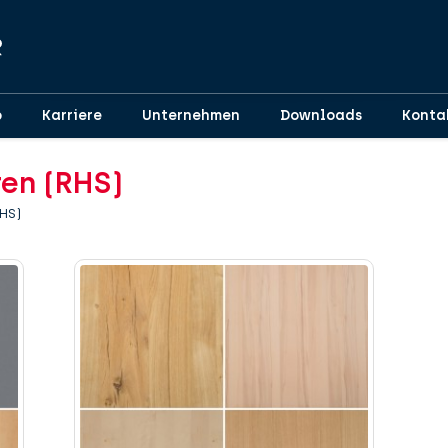
p
Karriere
Unternehmen
Downloads
Konta
ren (RHS)
RHS)