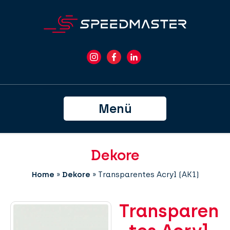
Menü
Dekore
Home
»
Dekore
»
Transparentes Acryl (AK1)
Transparen